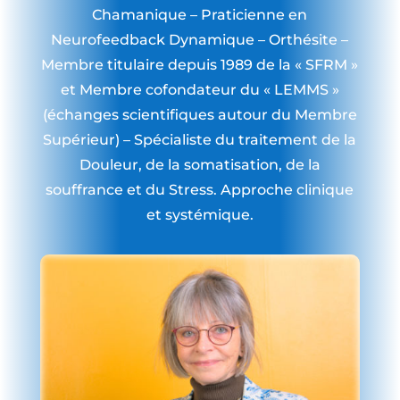
Chamanique – Praticienne en
Neurofeedback Dynamique – Orthésite –
Membre titulaire depuis 1989 de la « SFRM »
et Membre cofondateur du « LEMMS »
(échanges scientifiques autour du Membre
Supérieur) – Spécialiste du traitement de la
Douleur, de la somatisation, de la
souffrance et du Stress. Approche clinique
et systémique.